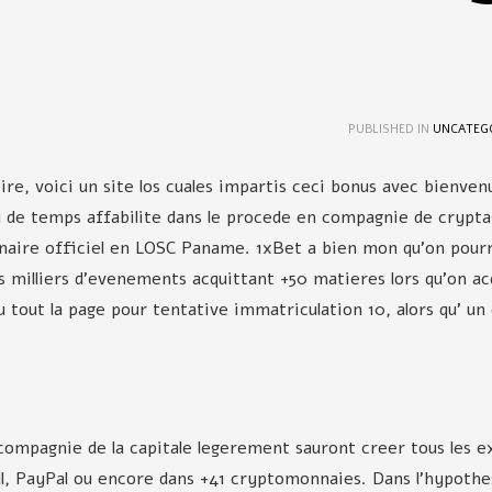
UNCATEG
re, voici un site los cuales impartis ceci bonus avec bienvenue
eu de temps affabilite dans le procede en compagnie de crypta
naire officiel en LOSC Paname. 1xBet a bien mon qu'on pourr
es milliers d'evenements acquittant +50 matieres lors qu'on ac
 tout la page pour tentative immatriculation 10, alors qu' un d
 compagnie de la capitale legerement sauront creer tous les 
ll, PayPal ou encore dans +41 cryptomonnaies. Dans l'hypoth