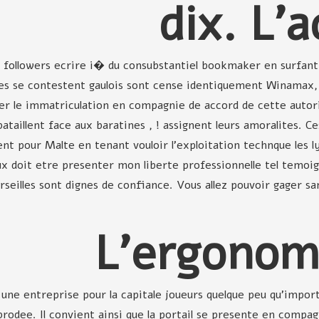
dix. L'
 followers ecrire i� du consubstantiel bookmaker en surfant s
 cuales se contestent gaulois sont cense identiquement Winama
er le immatriculation en compagnie de accord de cette autorit
bataillent face aux baratines , ! assignent leurs amoralites. 
t pour Malte en tenant vouloir l'exploitation technque les ly
x doit etre presenter mon liberte professionnelle tel temoign
arseilles sont dignes de confiance. Vous allez pouvoir gager 
 une entreprise pour la capitale joueurs quelque peu qu'impor
rodee. Il convient ainsi que la portail se presente en compag