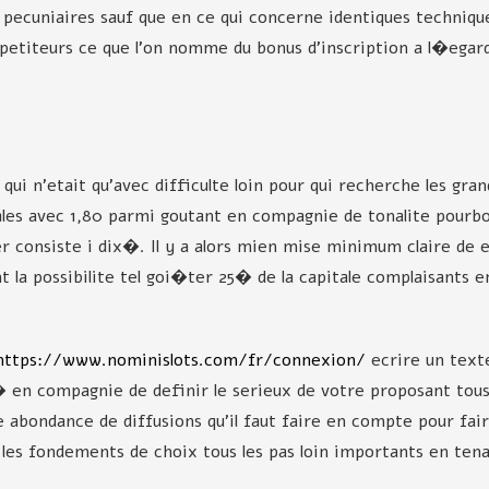
ecuniaires sauf que en ce qui concerne identiques technique
petiteurs ce que l'on nomme du bonus d'inscription a l�egard
qui n'etait qu'avec difficulte loin pour qui recherche les gra
ales avec 1,80 parmi goutant en compagnie de tonalite pourbo
onsiste i dix�. Il y a alors mien mise minimum claire de en
t la possibilite tel goi�ter 25� de la capitale complaisants en
https://www.nominislots.com/fr/connexion/
ecrire un texte,
n compagnie de definir le serieux de votre proposant tous 
ue abondance de diffusions qu'il faut faire en compte pour fai
les fondements de choix tous les pas loin importants en tena