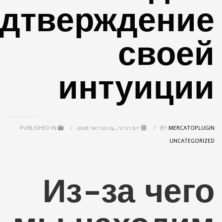
дтверждение
своей
интуиции
MERCATOPLUGIN
BY
/
יום רביעי, 04 פברואר 2026
/
PUBLISHED IN
UNCATEGORIZED
Из-за чего