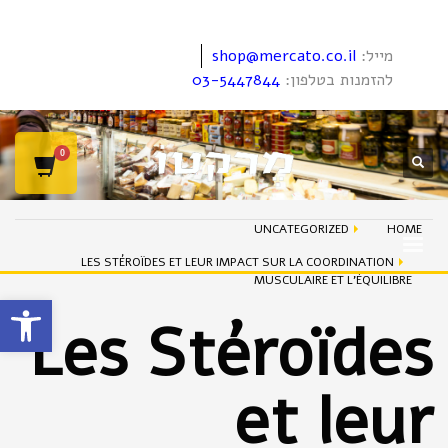
מייל:
shop@mercato.co.il
להזמנות בטלפון:
03-5447844
UNCATEGORIZED
HOME
LES STÉROÏDES ET LEUR IMPACT SUR LA COORDINATION
MUSCULAIRE ET L'ÉQUILIBRE
פתח סרגל
Les Stéroïdes
et leur