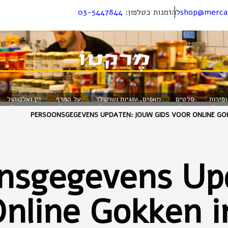
shop@mercat
להזמנות בטלפון:
03-5447844
ופירות
סלטים
מאפים, עוגיות ושוקולד
על המדף
יין ואלכוהול
PERSOONSGEGEVENS UPDATEN: JOUW GIDS VOOR ONLINE GO
nsgegevens Up
Online Gokken 