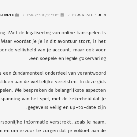
MERCATOPLUGIN
BY
/
יום רביעי, 11 מרץ 2026
/
PUBLISHED IN
GORIZED
g. Met de legalisering van online kansspelen is
aar voordat je je in dit avontuur stort, is het
oor de veiligheid van je account, maar ook voor
een soepele en legale gokervaring.
 is een fundamenteel onderdeel van verantwoord
ldoen aan de wettelijke vereisten. In deze gids
spelen. We bespreken de belangrijkste aspecten
spanning van het spel, met de zekerheid dat je
gegevens veilig en up-to-date zijn.
rsoonlijke informatie verstrekt, zoals je naam,
n en om ervoor te zorgen dat je voldoet aan de