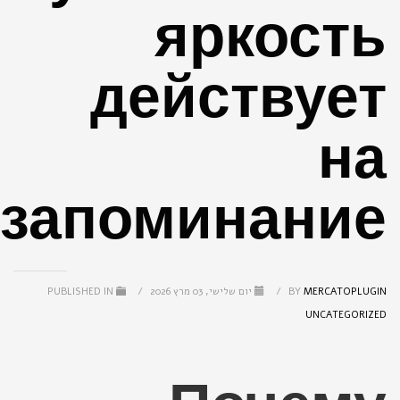
яркость
действует
на
запоминание
MERCATOPLUGIN
BY
/
יום שלישי, 03 מרץ 2026
/
PUBLISHED IN
UNCATEGORIZED