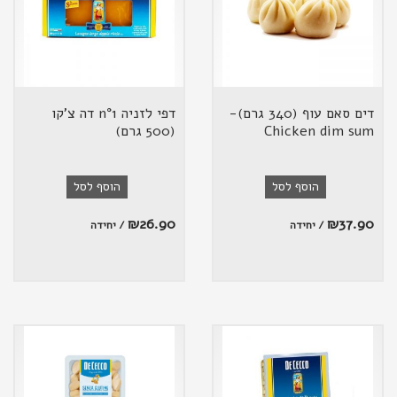
דים סאם עוף (340 גרם)-
דפי לזניה n°1 דה צ'קו
Chicken dim sum
(500 גרם)
הוסף לסל
הוסף לסל
₪
26.90
₪
37.90
/ יחידה
/ יחידה