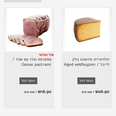
אזל המלאי
וולדהוייזן מיושנת בלק
פסטרמה הודו עם אווז /
לייבל / Aged veldhuyzen
Goose pastrami
הוסף לסל
הוסף לסל
₪
18.90
₪
26.90
/ 100 גרם
/ 100 גרם