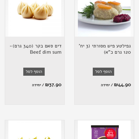
גפילטע פיש מסורתי (3 יח'
דים סאם בקר (340 גרם)-
120 גרם כ"א)
Beef dim sum
הוסף לסל
הוסף לסל
₪
37.90
₪
44.90
/ יחידה
/ יחידה