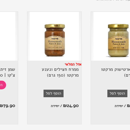
אזל המלאי
רטישוק מרקטו
ממרח חצילים ונענע
שמן זית 
מרקטו (150 גרם)
צ'קו | 750 מל
הש
הוסף לסל
הוסף לסל
₪
79.90
₪
24.90
/ יחידה
/ יחידה