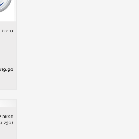
גבינת פילד
₪
19.90
חמאה ל
(250 גרם)