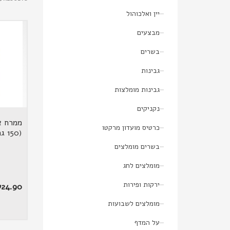
יין ואלכוהול
מבצעים
בשרים
גבינות
גבינות מומלצות
נקניקים
ממרח א
כרטיס מועדון מרקטו
(150 גרם)
בשרים מומלצים
מומלצים לחג
ירקות ופירות
₪
24.90
מומלצים לשבועות
על המדף