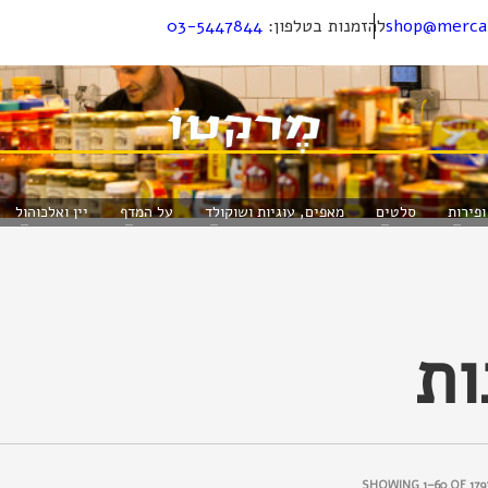
shop@mercat
להזמנות בטלפון:
03-5447844
ופירות
סלטים
מאפים, עוגיות ושוקולד
על המדף
יין ואלכוהול
ות
SHOWING 1–60 OF 179