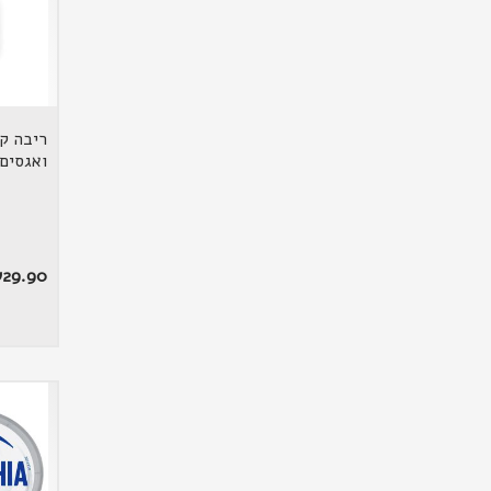
ריבה ק
ואגסים (310 ג
₪
29.90